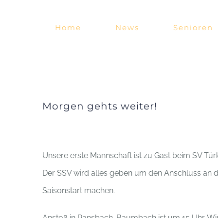
Zum
Inhalt
Home
News
Senioren
springen
Morgen gehts weiter!
Unsere erste Mannschaft ist zu Gast beim SV Tü
Der SSV wird alles geben um den Anschluss an di
Saisonstart machen.
Anstoß in Ransbach-Baumbach ist um 15 Uhr. Wir