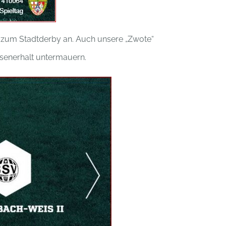
r zum Stadtderby an. Auch unsere „Zwote“
assenerhalt untermauern.