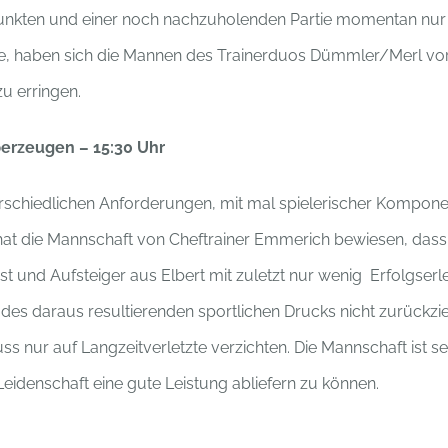
Punkten und einer noch nachzuholenden Partie momentan nur 
unde, haben sich die Mannen des Trainerduos Dümmler/Merl 
zu erringen.
überzeugen – 15:30 Uhr
erschiedlichen Anforderungen, mit mal spielerischer Kompo
 hat die Mannschaft von Cheftrainer Emmerich bewiesen, das
ast und Aufsteiger aus Elbert mit zuletzt nur wenig Erfolgse
d des daraus resultierenden sportlichen Drucks nicht zurück
 nur auf Langzeitverletzte verzichten. Die Mannschaft ist se
eidenschaft eine gute Leistung abliefern zu können.