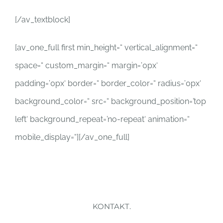
[/av_textblock]
[av_one_full first min_height=“ vertical_alignment=“
space=“ custom_margin=“ margin=’0px‘
padding=’0px‘ border=“ border_color=“ radius=’0px‘
background_color=“ src=“ background_position=’top
left‘ background_repeat=’no-repeat‘ animation=“
mobile_display=“][/av_one_full]
KONTAKT.