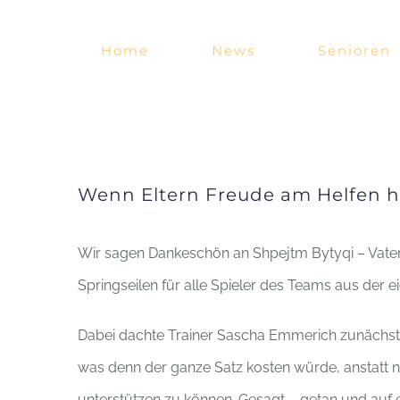
Zum
Inhalt
Home
News
Senioren
springen
Wenn Eltern Freude am Helfen 
Wir sagen Dankeschön an Shpejtm Bytyqi – Vater u
Springseilen für alle Spieler des Teams aus der 
Dabei dachte Trainer Sascha Emmerich zunächst a
was denn der ganze Satz kosten würde, anstatt na
unterstützen zu können. Gesagt – getan und auf e