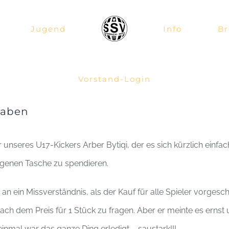
Jugend
Info
Br
Vorstand-Login
haben
nseres U17-Kickers Arber Bytiqi, der es sich kürzlich einfa
eigenen Tasche zu spendieren.
n ein Missverständnis, als der Kauf für alle Spieler vorgesc
ch dem Preis für 1 Stück zu fragen. Aber er meinte es ernst 
inmal war das ganze Ding erledigt – saustark!!!