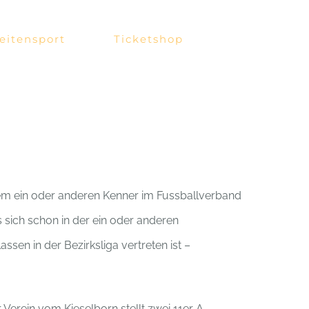
eitensport
Ticketshop
dem ein oder anderen Kenner im Fussballverband
 sich schon in der ein oder anderen
sen in der Bezirksliga vertreten ist –
 Verein vom Kieselborn stellt zwei 11er A-