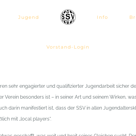
Jugend
Info
Br
Vorstand-Login
en sehr engagierter und qualifizierter Jugendarbeit sicher 
r Verein besonders ist – in seiner Art und seinem Wirken, was
darin manifestiert ist, dass der SSV in allen Jugendaltersklas
ich mit „local players“.
twas geschafft, was weit und breit seines Gleichen sucht. Der