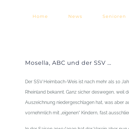
Zum
Inhalt
Home
News
Senioren
springen
Mosella, ABC und der SSV …
Der SSV Heimbach-Weis ist nach mehr als 10 Jahr
Rheinland bekannt. Ganz sicher deswegen, weil de
Auszeichnung niedergeschlagen hat, was aber auch 
vornehmlich mit „eigenen“ Kindern, fast ausschließl
In der Saison 2019/2020 hat der Verein aber nun e