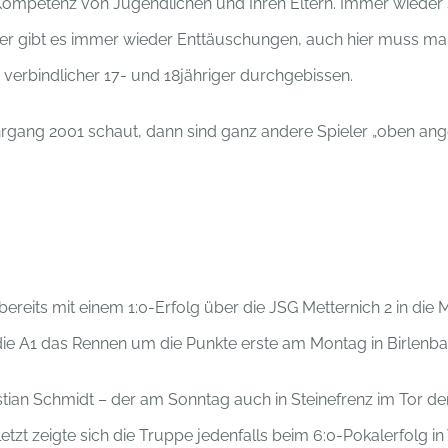
en Kompetenz von Jugendlichen und Ihren Eltern. Immer wiede
ier gibt es immer wieder Enttäuschungen, auch hier muss m
verbindlicher 17- und 18jähriger durchgebissen.
ang 2001 schaut, dann sind ganz andere Spieler „oben ang
eits mit einem 1:0-Erfolg über die JSG Metternich 2 in die Me
 die A1 das Rennen um die Punkte erste am Montag in Birlenba
stian Schmidt – der am Sonntag auch in Steinefrenz im Tor de
etzt zeigte sich die Truppe jedenfalls beim 6:0-Pokalerfolg 