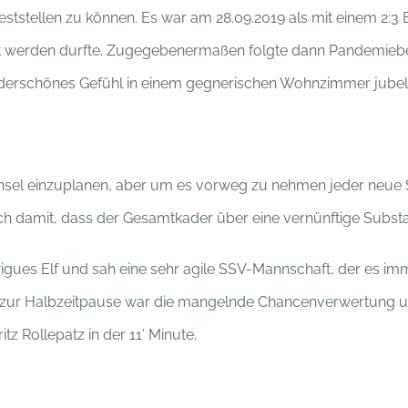
ststellen zu können. Es war am 28.09.2019 als mit einem 2:3 E
t werden durfte. Zugegebenermaßen folgte dann Pandemiebed
erschönes Gefühl in einem gegnerischen Wohnzimmer jubeln
sel einzuplanen, aber um es vorweg zu nehmen jeder neue Sta
h damit, dass der Gesamtkader über eine vernünftige Substa
ues Elf und sah eine sehr agile SSV-Mannschaft, der es imm
f zur Halbzeitpause war die mangelnde Chancenverwertung un
z Rollepatz in der 11‘ Minute.