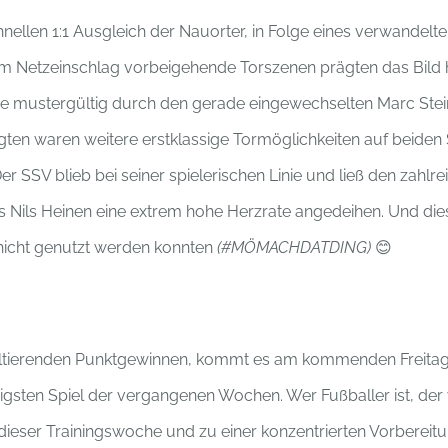
llen 1:1 Ausgleich der Nauorter, in Folge eines verwandelten
 am Netzeinschlag vorbeigehende Torszenen prägten das Bild
e mustergültig durch den gerade eingewechselten Marc Stei
lgten waren weitere erstklassige Tormöglichkeiten auf beiden 
r SSV blieb bei seiner spielerischen Linie und ließ den zahl
s Nils Heinen eine extrem hohe Herzrate angedeihen. Und di
nicht genutzt werden konnten
(#MÖMACHDATDING)
😊
ultierenden Punktgewinnen, kommt es am kommenden Freitag 
igsten Spiel der vergangenen Wochen. Wer Fußballer ist, der 
dieser Trainingswoche und zu einer konzentrierten Vorbereitun