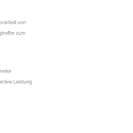
orarbeit von
gtreffer zum
fmeter
eräne Leistung